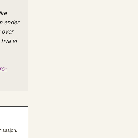
ike
om ender
k over
 hva vi
rs-
nisasjon.