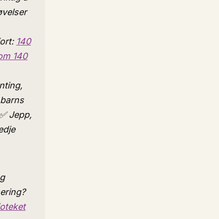
øvelser
jort:
140
 om 140
nting,
 barns
(✅ Jepp,
edje
og
sering?
ioteket