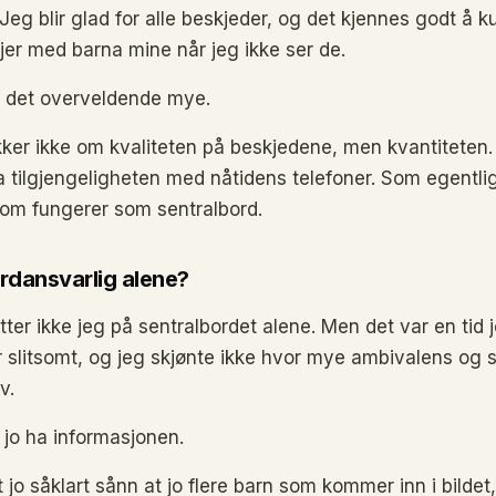
 Jeg blir glad for alle beskjeder, og det kjennes godt å k
er med barna mine når jeg ikke ser de.
r det overveldende mye.
ker ikke om kvaliteten på beskjedene, men kvantiteten. 
ga tilgjengeligheten med nåtidens telefoner. Som egentli
 som fungerer som sentralbord.
rdansvarlig alene?
itter ikke jeg på sentralbordet alene. Men det var en tid 
r slitsomt, og jeg skjønte ikke hvor mye ambivalens og sl
v.
e jo ha informasjonen.
 jo såklart sånn at jo flere barn som kommer inn i bildet,