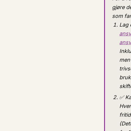
gjøre de
som fam
Lag e
ans
ans
Inkl
men 
triv
bruk
skif
✅ Ka
Hvem
frit
(Det