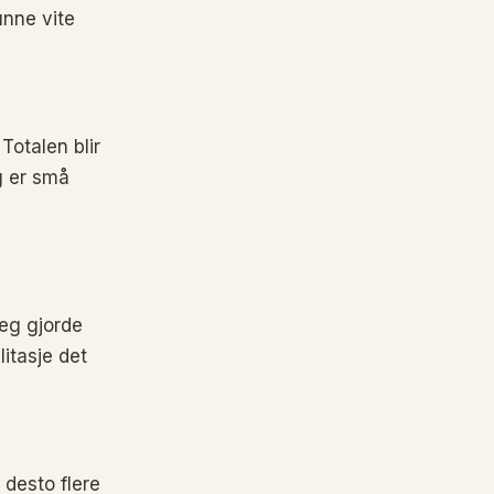
unne vite
Totalen blir
g er små
jeg gjorde
itasje det
 desto flere