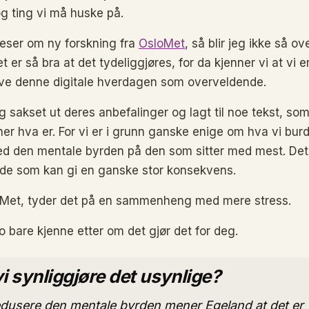
g ting vi må huske på.
leser om ny forskning fra
OsloMet
, så blir jeg ikke så ov
t er så bra at det tydeliggjøres, for da kjenner vi at vi e
ve denne digitale hverdagen som overveldende.
eg sakset ut deres anbefalinger og lagt til noe tekst, som
ner hva er. For vi er i grunn ganske enige om hva vi bur
ed den mentale byrden på den som sitter med mest. Det 
rde som kan gi en ganske stor konsekvens.
loMet, tyder det på en sammenheng med mere stress.
o bare kjenne etter om det gjør det for deg.
i synliggjøre det usynlige?
edusere den mentale byrden mener Egeland at det er v