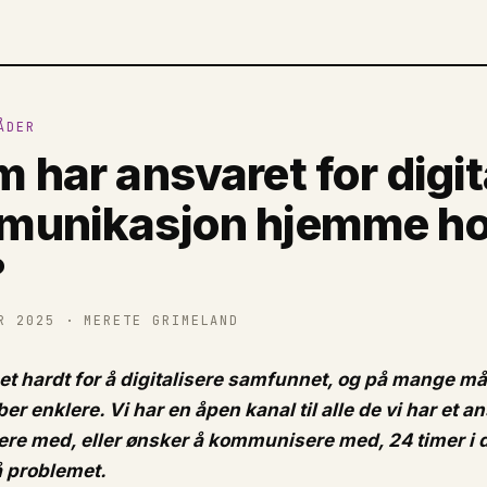
ÅDER
 har ansvaret for digit
munikasjon hjemme h
?
R 2025
· MERETE GRIMELAND
et hardt for å digitalisere samfunnet, og på mange måt
r enklere. Vi har en åpen kanal til alle de vi har et an
e med, eller ønsker å kommunisere med, 24 timer i 
å problemet.