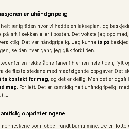
sjonen er uhåndgripelig
helt ærlig tiden hvor vi hadde en lekseplan, og beskje
 på ark i sekken eller i posten. Det vokste jeg opp med,
rsiktlig. Det var håndgripelig. Jeg kunne
ta på
beskjed
en, se den hver gang jeg gikk forbi den.
stedenfor en rekke åpne faner i hjernen hele tiden, fylt 
ra de fleste stedene med medfølgende oppgaver. Det ska
 å ta kontakt for meg
, og det er deilig. Men det er også
ed meg
. For lett. Det er samtidig helt uhåndgripelig, me
t....
 samtidig oppdateringene...
 menneskene som jobber rundt barna mine. De er flotte 