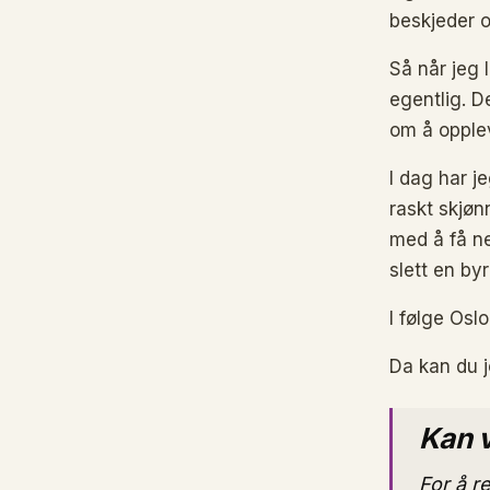
beskjeder o
Så når jeg 
egentlig. De
om å opple
I dag har j
raskt skjøn
med å få n
slett en by
I følge Os
Da kan du j
Kan v
For å r