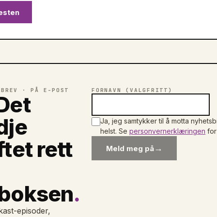
esten
SBREV · PÅ E-POST
FORNAVN (VALGFRITT)
Det
dje
Ja, jeg samtykker til å motta nyhet
helst. Se
personvernerklæringen
fo
ftet rett
→
Meld meg på
nboksen
.
ast-episoder,