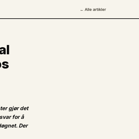
← Alle artikler
al
os
er gjør det
svar for å
døgnet. Der