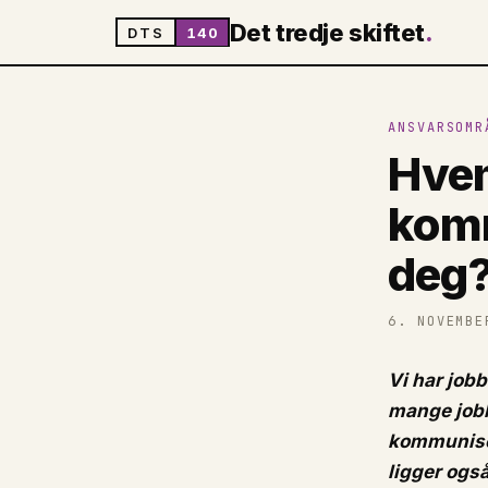
Det tredje skiftet
.
DTS
140
ANSVARSOMR
Hvem
kom
deg
6. NOVEMBE
Vi har jobb
mange jobbe
kommuniser
ligger ogs