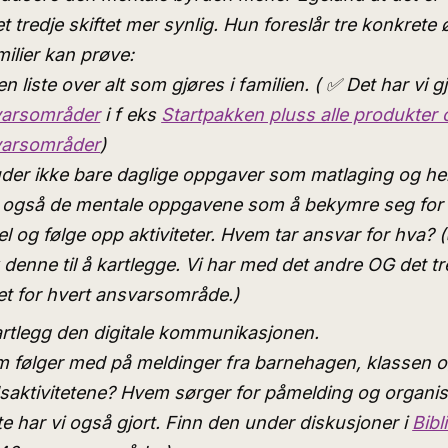
t tredje skiftet mer synlig. Hun foreslår tre konkrete 
ilier kan prøve:
n liste over alt som gjøres i familien. ( ✅ Det har vi g
varsområder
i f eks
Startpakken pluss alle produkter
varsområder
)
uder ikke bare daglige oppgaver som matlaging og he
også de mentale oppgavene som å bekymre seg for
sel og følge opp aktiviteter. Hvem tar ansvar for hva? 
 denne til å kartlegge. Vi har med det andre OG det tr
tet for hvert ansvarsområde.)
rtlegg den digitale kommunikasjonen.
 følger med på meldinger fra barnehagen, klassen 
idsaktivitetene? Hvem sørger for påmelding og organi
te har vi også gjort. Finn den under diskusjoner i
Bibl