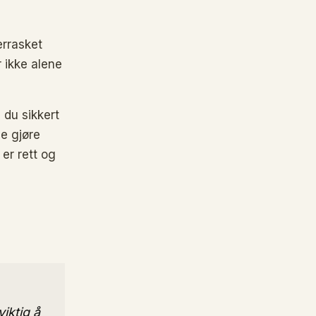
errasket
r ikke alene
 du sikkert
de gjøre
er rett og
iktig å