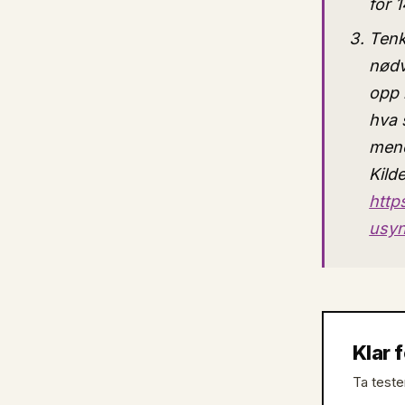
for 
Tenk
nødv
opp 
hva 
mene
Kilde
http
usyn
Klar 
Ta teste