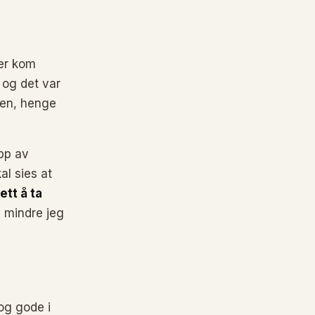
der kom
 og det var
en, henge
opp av
l sies at
lett å ta
d mindre jeg
og gode i