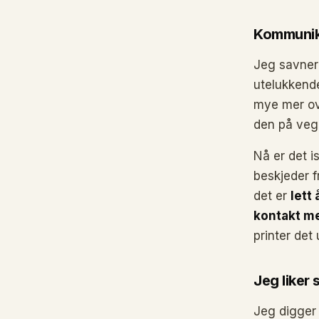
Kommunika
Jeg savner 
utelukkende
mye mer ove
den på vegg
Nå er det i
beskjeder f
det er
lett
kontakt m
printer det u
Jeg liker
Jeg digger