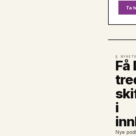
Ta t
§ NYHET
Få 
tre
ski
i
in
Nye podk