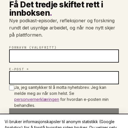
Få Det tredje skiftet rett i
innboksen
.
Nye podkast-episoder, refleksjoner og forskning
rundt det usynlige arbeidet, og når noe nytt skjer
på plattformen.
FORNAVN (VALGFRITT)
E-POST *
Ja, jeg samtykker til å motta nyhetsbrev. Jeg kan
melde meg av når som helst. Se
personvernerklæringen
for hvordan e-posten min
behandles.
→
Meld meg på
Vi bruker informasjonskapsler til anonym statistikk (Google
Analytics) for å forstå hvordan siden brukes. Du velger selv.